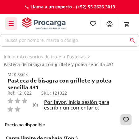
Llama a un experto -
(+52) 55 2626 3013
Busca por nombre, marca o código
Términos más buscados
Accesorios de izaje
Pastecas
Pasteca de bisagra con grillete y polea sencilla 431
1
.
gancho
McKissick
2
.
cable
Pasteca de bisagra con grillete y polea
sencilla 431
3
.
eslingas
Ref
:
121022
SKU
:
121022
4
.
g-209
Por favor, inicia sesión para
(
0
)
escribir un comentario.
5
.
grillete
6
.
pasteca
Precio no disponible
7
.
polea
Carga límite de trabajo (Ton.)