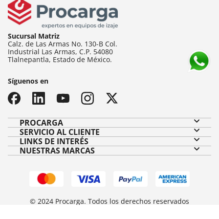
Sucursal Matriz
Calz. de Las Armas No. 130-B Col.
Industrial Las Armas, C.P. 54080
Tlalnepantla, Estado de México.
Síguenos en
PROCARGA
SERVICIO AL CLIENTE
LINKS DE INTERÉS
Sobre nosotros
NUESTRAS MARCAS
(+52) 55 2626 3013
Contáctanos
Aviso de privacidad
contacto@procarga.com.mx
Sucursales
Política de ventas
Preguntas frecuentes
Servicios
Política de devoluciones
Solicitar factura
© 2024 Procarga. Todos los derechos reservados
Políticas empresariales
Centro de ayuda
Desarrollado por