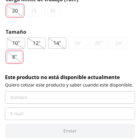
8
.
eslinga sin fin
20
25
30
9
.
trole
10
.
argolla
Tamaño
10"
12"
14"
18"
20"
24"
8"
Este producto no está disponible actualmente
Quiero cotizar este producto y saber cuando este disponible.
Enviar